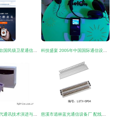
千寻位置发布首款国民级卫星通信终端“北斗信使” 799.1元开启大众卫星通信新篇章
科技盛宴 2005年中国国际通信设备技术展3号馆参展产品秀
从厂家视角看现代通讯技术演进与总览
慈溪市逍林蓝光通信设备厂 配线架产品全览及其在现代通讯技术中的关键角色