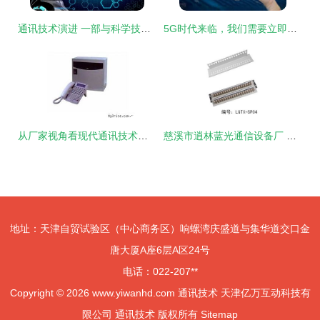
通讯技术演进 一部与科学技术发展同频共振的史诗
5G时代来临，我们需要立即更换5G手机吗？
从厂家视角看现代通讯技术演进与总览
慈溪市逍林蓝光通信设备厂 配线架产品全览及其在现代通讯技术中的关键角色
地址：天津自贸试验区（中心商务区）响螺湾庆盛道与集华道交口金
唐大厦A座6层A区24号
电话：022-207**
Copyright © 2026
www.yiwanhd.com
通讯技术
天津亿万互动科技有
限公司
通讯技术
版权所有
Sitemap