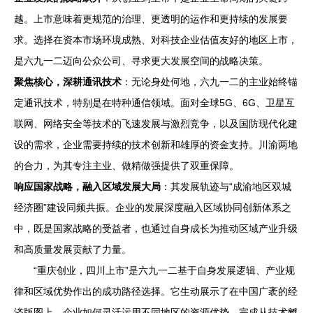
越。上市意味着更规范的治理、更透明的运作和更持续的发展要
求。选择在资本市场环境成熟、对科技企业估值友好的地区上市，
是六九一二迈向公众公司、寻求更大发展空间的战略决策。
聚焦核心，深耕通讯技术
：无论身处何地，六九一二的主业始终锚
定通讯技术，特别是在特种通信领域。面对全球5G、6G、卫星互
联网、网络安全等技术的飞速发展与激烈竞争，以及国防现代化建
设的需求，企业需要持续的技术创新和雄厚的资金支持。川渝两地
的合力，为其专注主业、做精做强提供了双重保障。
响应国家战略，融入区域发展大局
：其发展轨迹与“成渝地区双城
经济圈”建设同频共振。企业的发展深度融入区域协同创新体系之
中，既是国家战略的受益者，也通过自身成长为推动区域产业升级
和高质量发展贡献了力量。
“重庆创业，四川上市”是六九一二基于自身发展逻辑、产业规
律和区域优势作出的成功路径选择。它生动展示了在中国广袤的经
济版图上，企业如何灵活运用不同地区的资源优势，完成从技术孵